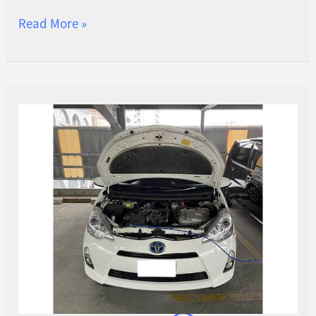
実
Read More »
績
テ
ス
ト
④