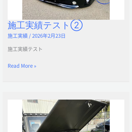
施工実績テスト②
施
工
施工実績
/
2026年2月23日
実
施工実績テスト
績
テ
Read More »
ス
ト
②