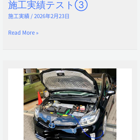
施工実績テスト③
施
工
施工実績
/
2026年2月23日
実
Read More »
績
テ
ス
ト
③