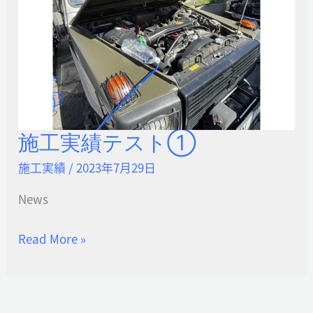
施工実績テスト①
施
工
施工実績
/
2023年7月29日
実
News
績
テ
Read More »
ス
ト
①