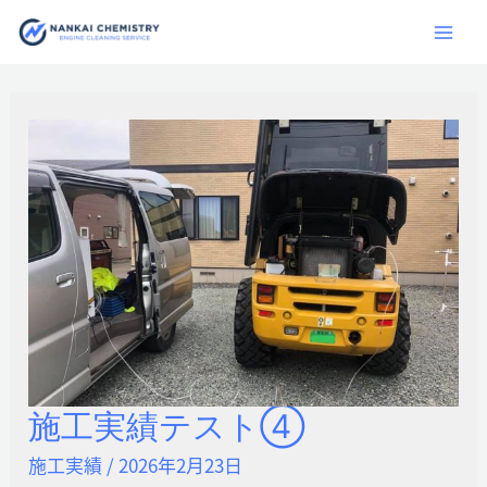
内
容
を
ス
キ
ッ
プ
施工実績テスト④
施
工
施工実績
/
2026年2月23日